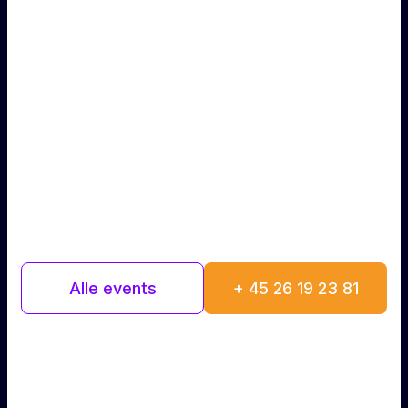
stemningsfulde
omgivelser
Hos Teater95B afholder vi en lang række
forskellige arrangementer,
herunder et væld af forskelligt stand-up og
comedy samt dansefester og meget mere.
Alle events
+ 45 26 19 23 81