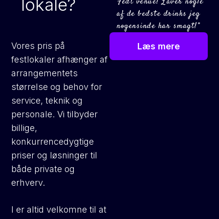
lokale?
“Fedt venue! Laver nogle
af de bedste drinks jeg
nogensinde har smagt!”
Vores pris på
Læs mere
festlokaler afhænger af
arrangementets
størrelse og behov for
service, teknik og
personale. Vi tilbyder
billige,
konkurrencedygtige
priser og løsninger til
både private og
erhverv.
I er altid velkomne til at