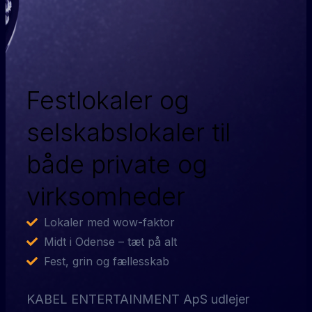
Festlokaler og
selskabslokaler til
både private og
virksomheder
Lokaler med wow-faktor
Midt i Odense – tæt på alt
Fest, grin og fællesskab
KABEL ENTERTAINMENT ApS udlejer