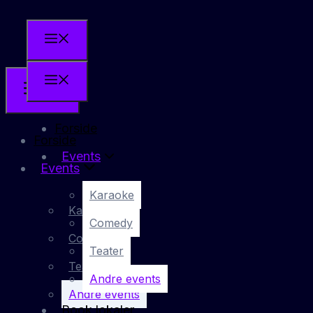
Forside
Forside
Events
Events
Karaoke
Karaoke
Comedy
Comedy
Teater
Teater
Andre events
Andre events
Book lokaler