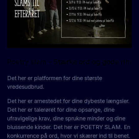
Poetry slam – Stærke ord og gode rim
Det her er platformen for dine største
vredesudbrud.
Det her er arnestedet for dine dybeste længsler.
Det her er talerøret for dine opsange, dine
ufravigelige krav, dine sprukne minder og dine
blussende kinder. Det her er POETRY SLAM. En
konkurrence på ord, hvor vi skærer ind til benet.