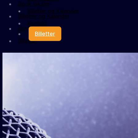
Book lokaler
Billetter og Kalender
Billetter og Kalender
Kontakt
Kontakt
Billetter
Billetter