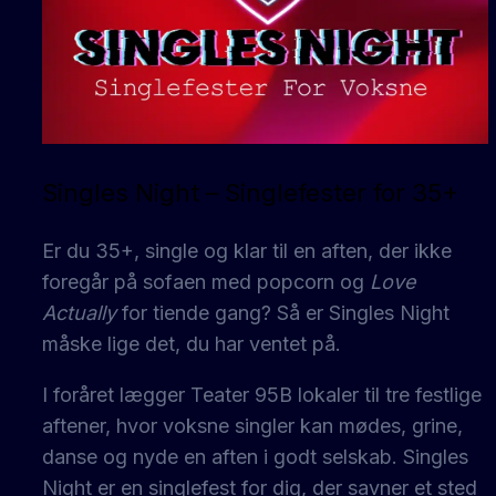
Singles Night – Singlefester for 35+
Er du 35+, single og klar til en aften, der ikke
foregår på sofaen med popcorn og
Love
Actually
for tiende gang? Så er Singles Night
måske lige det, du har ventet på.
I foråret lægger Teater 95B lokaler til tre festlige
aftener, hvor voksne singler kan mødes, grine,
danse og nyde en aften i godt selskab. Singles
Night er en singlefest for dig, der savner et sted