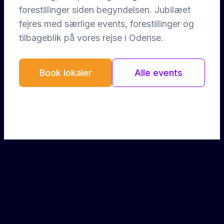
forestillinger siden begyndelsen. Jubilæet
fejres med særlige events, forestillinger og
tilbageblik på vores rejse i Odense.
Book lokaler
Alle events